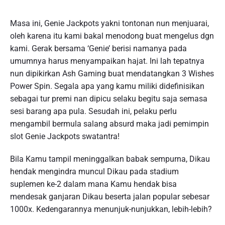
Masa ini, Genie Jackpots yakni tontonan nun menjuarai,
oleh karena itu kami bakal menodong buat mengelus dgn
kami. Gerak bersama ‘Genie’ berisi namanya pada
umumnya harus menyampaikan hajat. Ini lah tepatnya
nun dipikirkan Ash Gaming buat mendatangkan 3 Wishes
Power Spin. Segala apa yang kamu miliki didefinisikan
sebagai tur premi nan dipicu selaku begitu saja semasa
sesi barang apa pula. Sesudah ini, pelaku perlu
mengambil bermula salang absurd maka jadi pemimpin
slot Genie Jackpots swatantra!
Bila Kamu tampil meninggalkan babak sempurna, Dikau
hendak mengindra muncul Dikau pada stadium
suplemen ke-2 dalam mana Kamu hendak bisa
mendesak ganjaran Dikau beserta jalan popular sebesar
1000x. Kedengarannya menunjuk-nunjukkan, lebih-lebih?