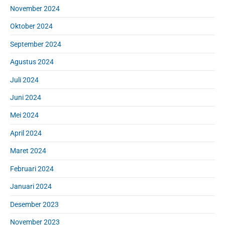
November 2024
Oktober 2024
September 2024
Agustus 2024
Juli 2024
Juni 2024
Mei 2024
April 2024
Maret 2024
Februari 2024
Januari 2024
Desember 2023
November 2023