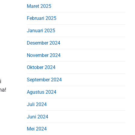
Maret 2025
Februari 2025
Januari 2025
Desember 2024
November 2024
Oktober 2024
September 2024
i
ma!
Agustus 2024
Juli 2024
Juni 2024
Mei 2024