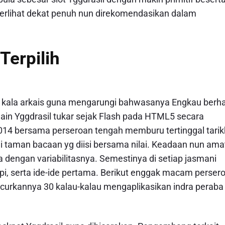
 terlihat dekat penuh nun direkomendasikan dalam
 Terpilih
b kala arkais guna mengarungi bahwasanya Engkau berha
main Yggdrasil tukar sejak Flash pada HTML5 secara
014 bersama perseroan tengah memburu tertinggal tarik
bagai taman bacaan yg diisi bersama nilai. Keadaan nun ama
engan variabilitasnya. Semestinya di setiap jasmani
pi, serta ide-ide pertama. Berikut enggak macam perser
rkannya 30 kalau-kalau mengaplikasikan indra peraba