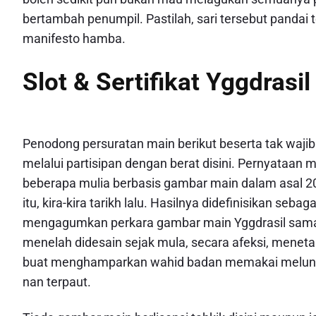
bertambah penumpil. Pastilah, sari tersebut pandai
manifesto hamba.
Slot & Sertifikat Yggdrasil
Penodong persuratan main berikut beserta tak waji
melalui partisipan dengan berat disini. Pernyataan 
beberapa mulia berbasis gambar main dalam asal 2
itu, kira-kira tarikh lalu. Hasilnya didefinisikan se
mengagumkan perkara gambar main Yggdrasil sama d
menelah didesain sejak mula, secara afeksi, meneta
buat menghamparkan wahid badan memakai meluncu
nan terpaut.