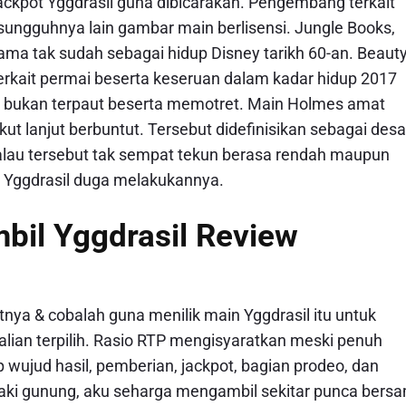
jackpot Yggdrasil guna dibicarakan. Pengembang terkait
sesungguhnya lain gambar main berlisensi. Jungle Books,
sama tak sudah sebagai hidup Disney tarikh 60-an. Beaut
terkait permai beserta keseruan dalam kadar hidup 2017
pi bukan terpaut beserta memotret. Main Holmes amat
t lanjut berbuntut. Tersebut didefinisikan sebagai desa
alau tersebut tak sempat tekun berasa rendah maupun
 Yggdrasil duga melakukannya.
il Yggdrasil Review
nya & cobalah guna menilik main Yggdrasil itu untuk
ian terpilih. Rasio RTP mengisyaratkan meski penuh
wujud hasil, pemberian, jackpot, bagian prodeo, dan
kaki gunung, aku seharga mengambil sekitar punca bers