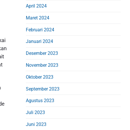
April 2024
Maret 2024
Februari 2024
kai
Januari 2024
kan
Desember 2023
it
at
November 2023
Oktober 2023
a
September 2023
Agustus 2023
de
Juli 2023
Juni 2023