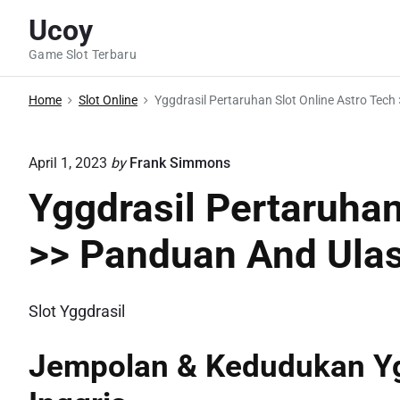
S
Ucoy
k
Game Slot Terbaru
i
p
Home
Slot Online
Yggdrasil Pertaruhan Slot Online Astro Tec
t
o
c
April 1, 2023
by
Frank Simmons
o
Yggdrasil Pertaruhan
n
t
>> Panduan And Ula
e
n
Slot Yggdrasil
t
Jempolan & Kedudukan Yg