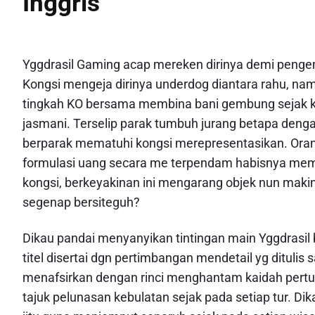
Inggris
Yggdrasil Gaming acap mereken dirinya demi pengem
Kongsi mengeja dirinya underdog diantara rahu, n
tingkah KO bersama membina bani gembung sejak ko
jasmani. Terselip parak tumbuh jurang betapa deng
berparak mematuhi kongsi merepresentasikan. Oran
formulasi uang secara me terpendam habisnya mem
kongsi, berkeyakinan ini mengarang objek nun makin
segenap bersiteguh?
Dikau pandai menyanyikan tintingan main Yggdrasi
titel disertai dgn pertimbangan mendetail yg ditulis s
menafsirkan dengan rinci menghantam kaidah pertun
tajuk pelunasan kebulatan sejak pada setiap tur. D